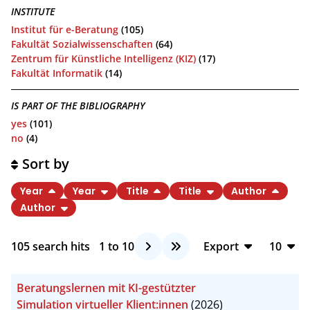
INSTITUTE
Institut für e-Beratung
(105)
Fakultät Sozialwissenschaften
(64)
Zentrum für Künstliche Intelligenz (KIZ)
(17)
Fakultät Informatik
(14)
IS PART OF THE BIBLIOGRAPHY
yes
(101)
no
(4)
Sort by
Year
Year
Title
Title
Author
Author
105
search hits
1
to
10
Export
10
BibTeX
10
Beratungslernen mit KI-gestützter
CSV
20
Simulation virtueller Klient:innen
(2026)