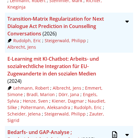
;
Lehmann, Robert
;
Stemmler, Mark
;
Richter,
Kneginja
Transition-Matrix Regularization for Next
Dialogue Act Prediction in Counselling
Conversations
(2026)
Rudolph, Eric
;
Steigerwald, Philipp
;
Albrecht, Jens
E-Learning mit KI-Chatbot: Arbeits- und
sozialrechtliche Integration für EU-
Zugewanderte in den sozialen Medien
(2024)
Lehmann, Robert
;
Albrecht, Jens
;
Emmert,
Simone
;
Bradl, Marion
;
Dörr, Jana
;
Engels,
Sylvia
;
Henze, Sven
;
Kiener, Dagmar
;
Naudiet,
Silke
;
Poltermann, Aleksandra
;
Rudolph, Eric
;
Scheider, Jelena
;
Steigerwald, Philipp
;
Zauter,
Sigrid
Bedarfs- und GAP-Analyse ;