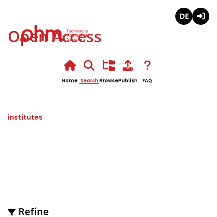
Deutsch
Login
Open Access
Home
Search
Browse
Publish
FAQ
institutes
Institut für e-Beratung
Refine