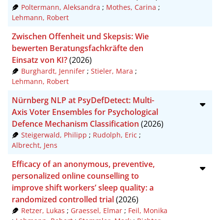
Poltermann, Aleksandra
;
Mothes, Carina
;
RIS
50
Lehmann, Robert
XML
100
Zwischen Offenheit und Skepsis: Wie
bewerten Beratungsfachkräfte den
Einsatz von KI?
(2026)
Burghardt, Jennifer
;
Stieler, Mara
;
Lehmann, Robert
Nürnberg NLP at PsyDefDetect: Multi-
Axis Voter Ensembles for Psychological
Defence Mechanism Classification
(2026)
Steigerwald, Philipp
;
Rudolph, Eric
;
Albrecht, Jens
Efficacy of an anonymous, preventive,
personalized online counselling to
improve shift workers’ sleep quality: a
randomized controlled trial
(2026)
Retzer, Lukas
;
Graessel, Elmar
;
Feil, Monika