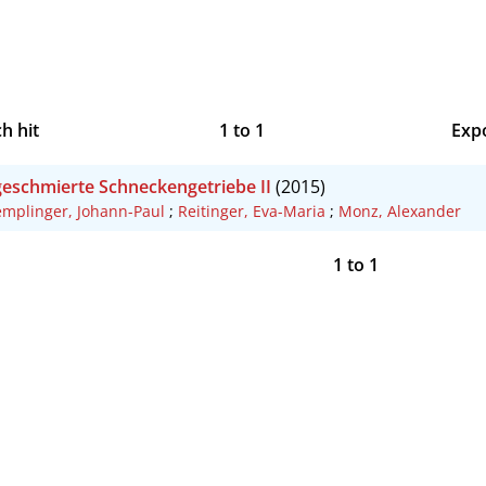
h hit
1
to
1
Exp
Bi
geschmierte Schneckengetriebe II
(2015)
CS
emplinger, Johann-Paul
;
Reitinger, Eva-Maria
;
Monz, Alexander
RI
1
to
1
X