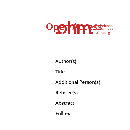
Open Access
Author(s)
Title
Additional Person(s)
Referee(s)
Abstract
Fulltext