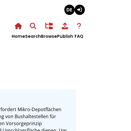
Deutsch
Login
Home
Search
Browse
Publish
FAQ
erfordert Mikro-Depotflächen 
g von Bushaltestellen für 
n Vorsorgeprinzip 
nd Umschlagsfläche dienen. Um 