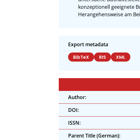
konzeptionell geeignete Bu
Herangehensweise am Beisp
Export metadata
BibTeX
RIS
XML
Author:
DOI:
ISSN:
Parent Title (German):