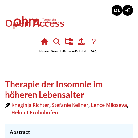
Deutsch
Login
Open Access
Home
Search
Browse
Publish
FAQ
Therapie der Insomnie im
höheren Lebensalter
Kneginja Richter
,
Stefanie Kellner
,
Lence Miloseva
,
Helmut Frohnhofen