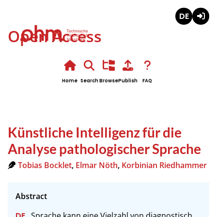
Deutsch
Login
Open Access
Home
Search
Browse
Publish
FAQ
Künstliche Intelligenz für die
Analyse pathologischer Sprache
Tobias Bocklet
,
Elmar Nöth
,
Korbinian Riedhammer
Sprache kann eine Vielzahl von diagnostisch 