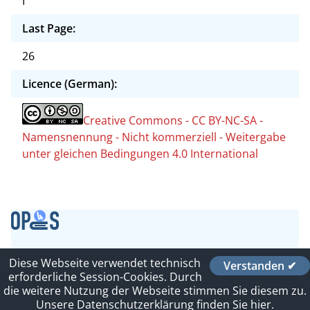
I
Last Page:
26
Licence (German):
Creative Commons - CC BY-NC-SA -
Namensnennung - Nicht kommerziell - Weitergabe
unter gleichen Bedingungen 4.0 International
Contact
Diese Webseite verwendet technisch
Verstanden ✔
Imprint
erforderliche Session-Cookies. Durch
Leitlinien
die weitere Nutzung der Webseite stimmen Sie diesem zu.
Sitelinks
Unsere Datenschutzerklärung finden Sie hier.