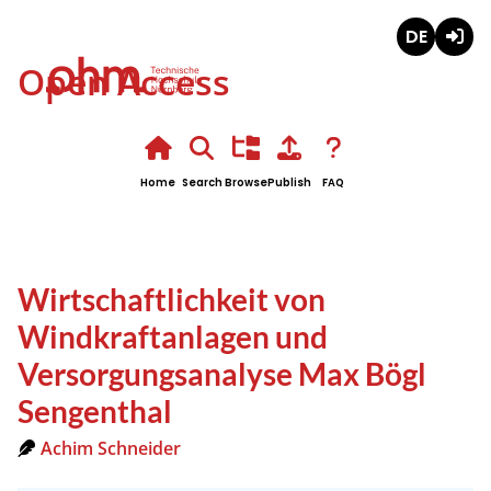
Deutsch
Login
Open Access
Home
Search
Browse
Publish
FAQ
Wirtschaftlichkeit von
Windkraftanlagen und
Versorgungsanalyse Max Bögl
Sengenthal
Achim Schneider