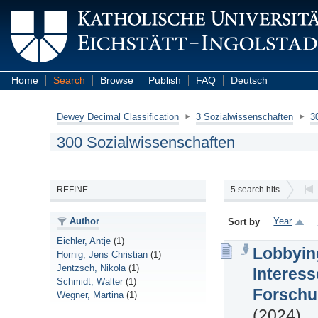
Home
Search
Browse
Publish
FAQ
Deutsch
Dewey Decimal Classification
3 Sozialwissenschaften
3
300 Sozialwissenschaften
REFINE
5
search hits
Author
Year
Sort by
Eichler, Antje
(1)
Lobbying
Hornig, Jens Christian
(1)
Jentzsch, Nikola
(1)
Interes
Schmidt, Walter
(1)
Forschu
Wegner, Martina
(1)
(2024)