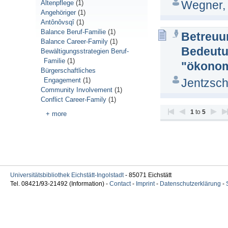
Wegner, 
Altenpflege
(1)
Angehöriger
(1)
Antônôvsqî
(1)
Balance Beruf-Familie
(1)
Betreuu
Balance Career-Family
(1)
Bedeutun
Bewältigungsstrategien Beruf-
Familie
(1)
"ökonom
Bürgerschaftliches
Engagement
(1)
Jentzsch
Community Involvement
(1)
Conflict Career-Family
(1)
1
to
5
+ more
Universitätsbibliothek Eichstätt-Ingolstadt
- 85071 Eichstätt
Tel. 08421/93-21492 (Information) -
Contact
-
Imprint
-
Datenschutzerklärung
-