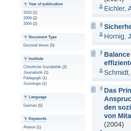
Year of publication
Eichler, 
2024
(1)
2009
(2)
2004
(2)
Sicherhe
Hornig, 
Document Type
Doctoral thesis
(5)
Balance 
Institute
effizien
Christliche Sozialethik
(2)
Schmidt,
Journalistik
(1)
Pädagogik
(1)
Soziologie
(1)
Das Pri
Language
Anspruc
German
(5)
den soz
von Mita
Keywords
(2004)
Aharon
(1)