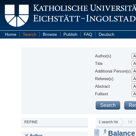
Home
Search
Browse
Publish
FAQ
Deutsch
Author(s)
Title
Additional Person(s)
Referee(s)
Abstract
Fulltext
REFINE
1
search hit
Balance 
Author