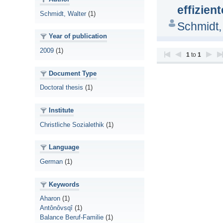
effizien
Schmidt, Walter
(1)
Schmidt,
Year of publication
2009
(1)
1
to
1
Document Type
Doctoral thesis
(1)
Institute
Christliche Sozialethik
(1)
Language
German
(1)
Keywords
Aharon
(1)
Antônôvsqî
(1)
Balance Beruf-Familie
(1)