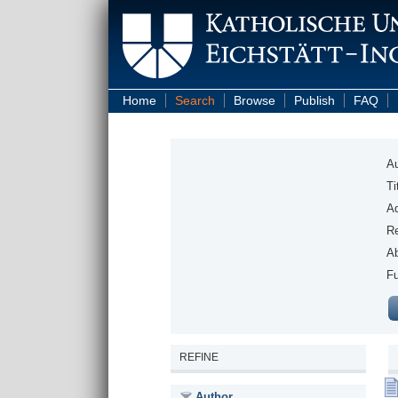
Home
Search
Browse
Publish
FAQ
Au
Ti
Ad
Re
Ab
Fu
REFINE
Author