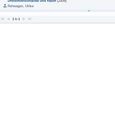
Dreidimensionalität und Raum
(2009)
Rehwagen, Ulrike
1
to
1