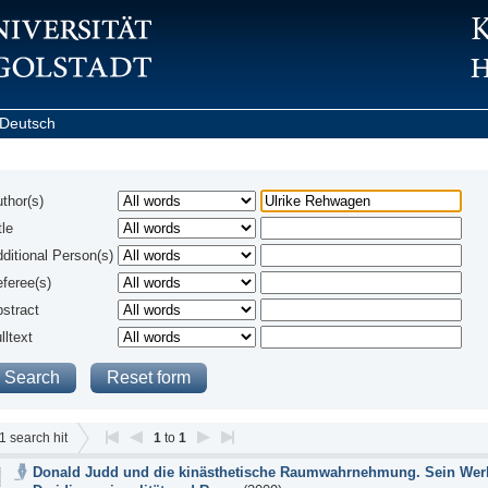
Deutsch
thor(s)
tle
ditional Person(s)
feree(s)
stract
lltext
1
search hit
1
to
1
Donald Judd und die kinästhetische Raumwahrnehmung. Sein Werk