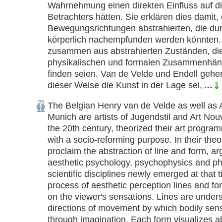
Wahrnehmung einen direkten Einfluss auf d
Betrachters hätten. Sie erklären dies damit, 
Bewegungsrichtungen abstrahierten, die dur
körperlich nachempfunden werden könnten. 
zusammen aus abstrahierten Zuständen, die 
physikalischen und formalen Zusammenhänge
finden seien. Van de Velde und Endell gehen
dieser Weise die Kunst in der Lage sei,
…
The Belgian Henry van de Velde as well as A
Munich are artists of Jugendstil and Art Nouv
the 20th century, theorized their art programm
with a socio-reforming purpose. In their theore
proclaim the abstraction of line and form, arg
aesthetic psychology, psychophysics and ph
scientific disciplines newly emerged at that t
process of aesthetic perception lines and fo
on the viewer's sensations. Lines are unders
directions of movement by which bodily sensa
through imagination. Each form visualizes ab