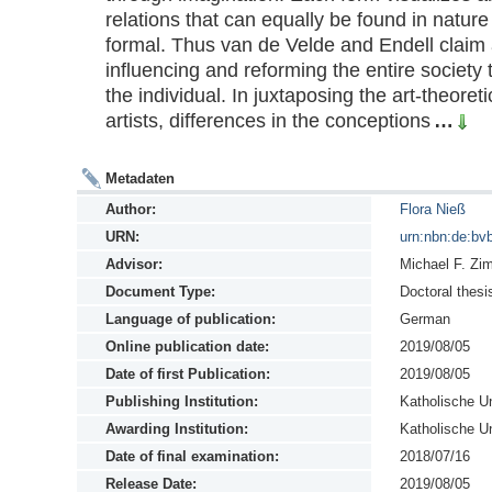
relations that can equally be found in nature 
formal. Thus van de Velde and Endell claim a
influencing and reforming the entire society 
the individual. In juxtaposing the art-theoreti
artists, differences in the conceptions
…
Metadaten
Author:
Flora Nieß
URN:
urn:nbn:de:bv
Advisor:
Michael F. Zi
Document Type:
Doctoral thesi
Language of publication:
German
Online publication date:
2019/08/05
Date of first Publication:
2019/08/05
Publishing Institution:
Katholische Un
Awarding Institution:
Katholische Un
Date of final examination:
2018/07/16
Release Date:
2019/08/05