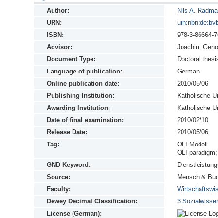
Author:
Nils A. Radma
URN:
urn:nbn:de:bv
ISBN:
978-3-86664-7
Advisor:
Joachim Geno
Document Type:
Doctoral thesi
Language of publication:
German
Online publication date:
2010/05/06
Publishing Institution:
Katholische Un
Awarding Institution:
Katholische Un
Date of final examination:
2010/02/10
Release Date:
2010/05/06
Tag:
OLI-Modell
OLI-paradigm; 
GND Keyword:
Dienstleistun
Source:
Mensch & Buch
Faculty:
Wirtschaftswis
Dewey Decimal Classification:
3 Sozialwissen
License (German):