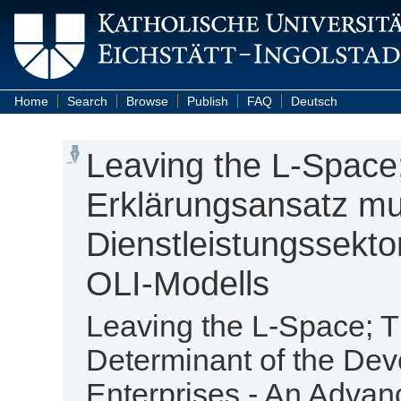
Home
Search
Browse
Publish
FAQ
Deutsch
Leaving the L-Space;
Erklärungsansatz mu
Dienstleistungssekto
OLI-Modells
Leaving the L-Space; T
Determinant of the Dev
Enterprises - An Adva