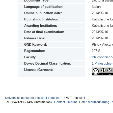
Document Type:
Doctoral thesi
Language of publication:
Italian
Online publication date:
2014/02/10
Publishing Institution:
Katholische Un
Awarding Institution:
Katholische Un
Date of final examination:
2013/07/16
Release Date:
2014/02/10
GND Keyword:
Philo <Alexand
Pagenumber:
297 S.
Faculty:
Philosophisch
Dewey Decimal Classification:
1 Philosophie 
License (German):
Universitätsbibliothek Eichstätt-Ingolstadt
- 85071 Eichstätt
Tel. 08421/93-21492 (Information) -
Contact
-
Imprint
-
Datenschutzerklärung
-