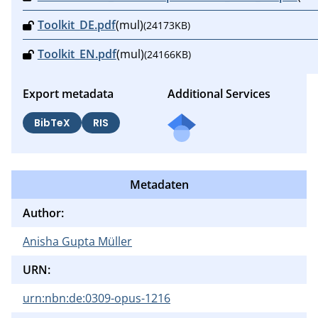
Toolkit_DE.pdf
(mul)
(24173KB)
Toolkit_EN.pdf
(mul)
(24166KB)
Export metadata
Additional Services
BibTeX
RIS
Metadaten
Author:
Anisha Gupta Müller
URN:
urn:nbn:de:0309-opus-1216