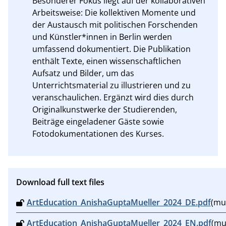
Besonderer Fokus liegt auf der kollaborativen 
Arbeitsweise: Die kollektiven Momente und 
der Austausch mit politischen Forschenden 
und Künstler*innen in Berlin werden 
umfassend dokumentiert. Die Publikation 
enthält Texte, einen wissenschaftlichen 
Aufsatz und Bilder, um das 
Unterrichtsmaterial zu illustrieren und zu 
veranschaulichen. Ergänzt wird dies durch 
Originalkunstwerke der Studierenden, 
Beiträge eingeladener Gäste sowie 
Fotodokumentationen des Kurses.
Download full text files
ArtEducation_AnishaGuptaMueller_2024_DE.pdf
(mu
ArtEducation_AnishaGuptaMueller_2024_EN.pdf
(mu