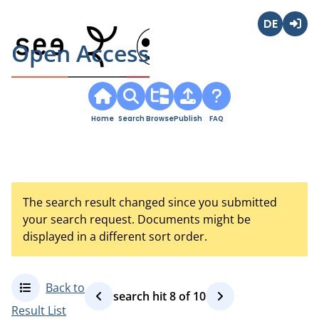
Deutsch
Login
Open Access
Home
Search
Browse
Publish
FAQ
The search result changed since you submitted
your search request. Documents might be
displayed in a different sort order.
Back to
search hit
8
of
10
Result List