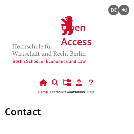
Deutsch
Admin
Open
Login
Hochsc
Access
Home
Search
Browse
Publish
Help
Contact