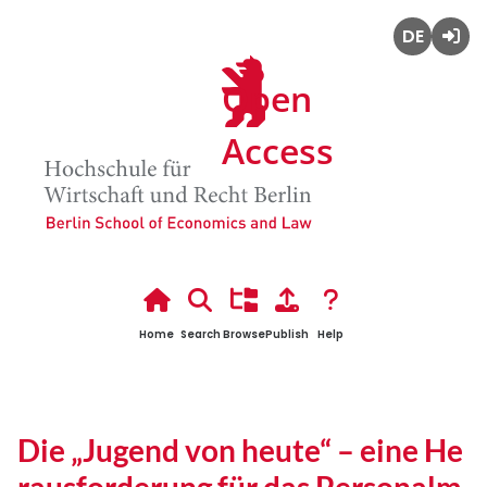
Deutsch
Admin
Open
Login
Hochsc
Access
Home
Search
Browse
Publish
Help
Die „Jugend von heute“ – eine He
rausforderung für das Personalm