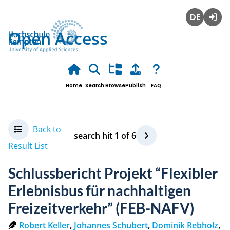
Deutsch
Login
Open Access
Home
Search
Browse
Publish
FAQ
Back to
search hit
1
of
6
Result List
Schlussbericht Projekt “Flexibler
Erlebnisbus für nachhaltigen
Freizeitverkehr” (FEB-NAFV)
Robert Keller
,
Johannes Schubert
,
Dominik Rebholz
,