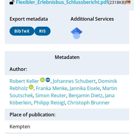
Flexibler_Erlebnisbus_Schlussbericht.pdf
(2318KB)
Export metadata
Additional Services
BibTeX
RIS
Metadaten
Author:
Robert Keller
,
Johannes Schubert
,
Dominik
Rebholz
,
Franka Menke
,
Jannika Eisele
,
Martin
Soutschek
,
Simon Reuter
,
Benjamin Dietz
,
Jana
Köberlein
,
Philipp Reisigl
,
Christoph Brunner
Place of publication:
Kempten