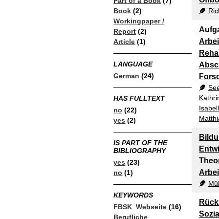
Part of a Book
(7)
Book
(2)
Ric
Workingpaper /
Aufg
Report
(2)
Arbei
Article
(1)
Rehab
LANGUAGE
Absc
German
(24)
Fors
See
Kathri
HAS FULLTEXT
Isabel
no
(22)
Matthi
yes
(2)
Bildu
IS PART OF THE
Entwi
BIBLIOGRAPHY
Theor
yes
(23)
Arbei
no
(1)
Mül
KEYWORDS
Rück
FBSK_Webseite
(16)
Sozia
Berufliche