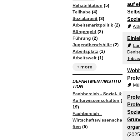
auf e
Rehabilitation
(5)
Selbs
Teilhabe
(4)
Sozialarbeit
(3)
Sozia
Arbeitsmarktpolitik
(2)
Alt
Bürgergeld
(2)
Führung
(2)
Einle
Jugendberufshilfe
(2)
Lan
Arbeitsplatz
(1)
Denis
Arbeitswelt
(1)
Tobia
+ more
Wohlf
Profe
DEPARTMENT/INSTITU
Mül
TION
Fachbereich - Sozial- &
Profe
Kulturwissenschaften
(
Profe
19)
Sozia
Fachbereich -
Grun
Wirtschaftswissenscha
ften
(5)
organ
(2025