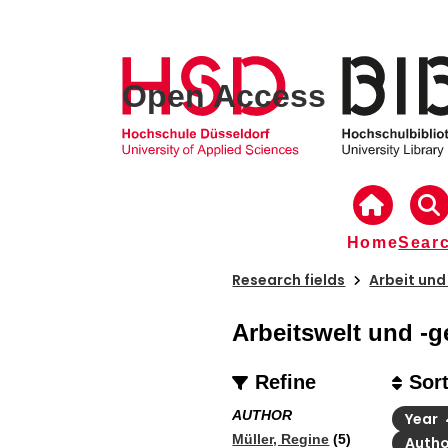
Open Access
Home
Sear
Research fields
Arbeit und
Arbeitswelt und -g
Refine
Sor
AUTHOR
Year
Müller, Regine
(5)
Auth