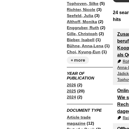
Tophoven, Silke
(5)
Richter, Nicole
(3)
24
sear
Seefeld, Julia
(3)
hits
Althoff, Monika
(2)
Enggruber, Ruth
(2)
Gille, Christoph
(2)
Zusa
Bieber, Isabell
(1)
beruf
Bühne, Anna-Lena
(1)
Koop
Choi, Kyung-Eun
(1)
als Q
+ more
Röh
Anna-
YEAR OF
Jädick
PUBLICATION
Tophov
2026
(2)
Onlin
2025
(20)
2024
(2)
Wie s
Rech
DOCUMENT TYPE
dage
Article trade
Rei
magazine
(12)
Offb