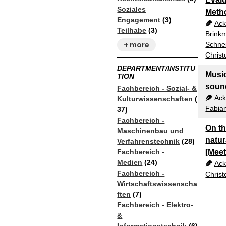
Soziales
Meth
Engagement
(3)
Ack
Teilhabe
(3)
Brink
+ more
Schnei
Chris
DEPARTMENT/INSTITU
Musi
TION
soun
Fachbereich - Sozial- &
Ack
Kulturwissenschaften
(
Fabia
37)
Fachbereich -
On th
Maschinenbau und
natur
Verfahrenstechnik
(28)
Fachbereich -
[Meet
Medien
(24)
Ack
Fachbereich -
Chris
Wirtschaftswissenscha
ften
(7)
Fachbereich - Elektro-
&
Informationstechnik
(6)