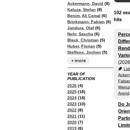
Ackermann, David
(8)
Kaluza, Stefan
(8)
102
sea
Benim, Ali Cemal
(6)
hits
Brinkmann, Fabian
(6)
Jandura, Olaf
(6)
Nehr, Sascha
(6)
Perce
Bleck, Christian
(5)
Diffe
Huber, Florian
(5)
Rend
Steffens, Jochen
(5)
Vari
+ more
(2026
Lüb
YEAR OF
Acker
PUBLICATION
Fabia
2026
(4)
Weinzi
2025
(18)
Arend
2024
(18)
2023
(10)
Do Jo
2022
(8)
Orien
2021
(11)
Part
2020
(7)
Limit
2019
(6)