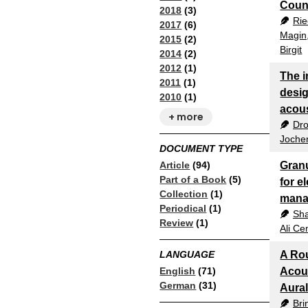
Coun
2018
(3)
Rie
2017
(6)
Magin
2015
(2)
Birgit
2014
(2)
2012
(1)
The i
2011
(1)
desig
2010
(1)
acous
+ more
Dro
Joche
DOCUMENT TYPE
Article
(94)
Gran
Part of a Book
(5)
for e
Collection
(1)
mana
Periodical
(1)
Sha
Review
(1)
Ali Ce
LANGUAGE
A Ro
English
(71)
Acous
German
(31)
Aural
Bri