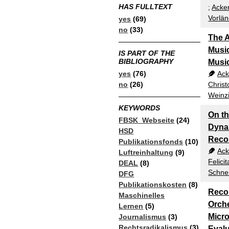
HAS FULLTEXT
;
Acke
Vorlän
yes
(69)
no
(33)
The A
Musi
IS PART OF THE
BIBLIOGRAPHY
Musi
yes
(76)
Ack
no
(26)
Chris
Weinzi
KEYWORDS
On th
FBSK_Webseite
(24)
Dyna
HSD
Reco
Publikationsfonds
(10)
Ack
Luftreinhaltung
(9)
Felicit
DEAL
(8)
Schnei
DFG
Publikationskosten
(8)
Reco
Maschinelles
Orche
Lernen
(5)
Micro
Journalismus
(3)
Rechtsradikalismus
(3)
Evalu