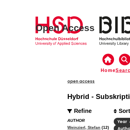
Open Access
Home
Sear
open access
Hybrid - Subskripti
Refine
Sor
AUTHOR
Year
Weinzierl, Stefan
(12)
Auth