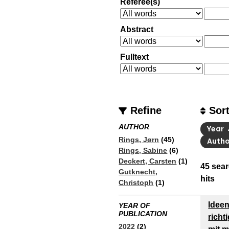
Referee(s)
Abstract
Fulltext
Refine
Sor
AUTHOR
Year
Rings, Jørn
(45)
Auth
Rings, Sabine
(6)
Deckert, Carsten
(1)
45
sear
Gutknecht,
hits
Christoph
(1)
Idee
YEAR OF
PUBLICATION
richt
2022
(2)