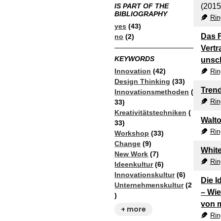
(2015
IS PART OF THE
BIBLIOGRAPHY
Rin
yes
(43)
Das 
no
(2)
Vertr
KEYWORDS
unsc
Innovation
(42)
Rin
Design Thinking
(33)
Tren
Innovationsmethoden
(
Rin
33)
Kreativitätstechniken
(
Walto
33)
Rin
Workshop
(33)
Change
(9)
Whit
New Work
(7)
Rin
Ideenkultur
(6)
Innovationskultur
(6)
Die I
Unternehmenskultur
(2
– Wie
)
von 
+ more
Rin