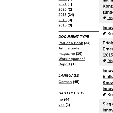
mit m
2021
(1)
Konz
2020
(2)
zünd
2018
(34)
Rin
2016
(3)
2015
(3)
Innov
Rin
DOCUMENT TYPE
Part of a Book
(34)
Erfol
Article trade
Erneu
magazine
(10)
(2015
Workingpaper /
Rin
Report
(1)
Innov
LANGUAGE
Einfl
German
(45)
Know
Innov
HAS FULLTEXT
Rin
no
(44)
Sieg
yes
(1)
Innov