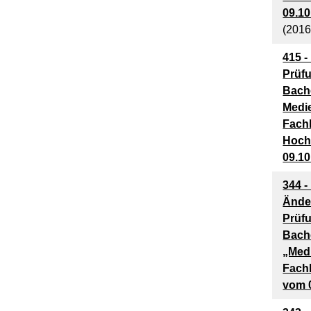
09.10
(2016
415 
Prüf
Bach
Medie
Fach
Hoch
09.10
344 -
Ände
Prüf
Bach
„Medi
Fach
vom 