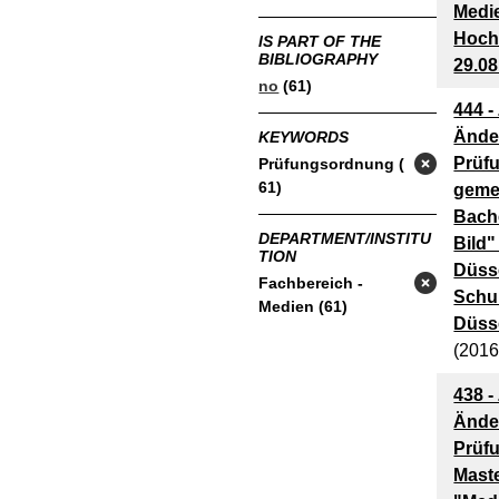
Medie
Hoch
IS PART OF THE
BIBLIOGRAPHY
29.08
no
(61)
444 -
Ände
KEYWORDS
Prüf
Prüfungsordnung (
(remove)
61)
geme
Bach
DEPARTMENT/INSTITU
Bild"
TION
Düss
Fachbereich -
(remove)
Schu
Medien (61)
Düss
(2016
438 -
Ände
Prüf
Mast