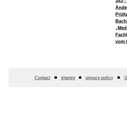
343 -
Ände
Prüf
Bach
„Med
Fach
vom 
Contact
Imprint
privacy policy
S