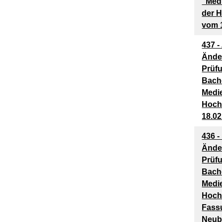
"Medi
der 
vom 
437 -
Ände
Prüf
Bach
Medie
Hoch
18.02
436 -
Ände
Prüf
Bach
Medie
Hochs
Fass
Neub