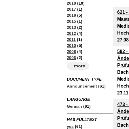
2018
(10)
2017
(1)
621 -
2016
(5)
Mast
2015
(1)
Medie
2013
(2)
Hoch
2012
(4)
2011
(1)
27.08
2010
(5)
582 -
2008
(4)
2006
(2)
Ände
Prüf
+ more
Bach
Medie
DOCUMENT TYPE
Hoch
Announcement
(61)
23.11
LANGUAGE
473 -
German
(61)
Ände
Prüf
HAS FULLTEXT
Bach
yes
(61)