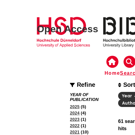
Open Access
Home
Sear
Refine
Sor
YEAR OF
Year
PUBLICATION
Auth
2025
(5)
2024
(4)
2023
(1)
61
sear
2022
(1)
hits
2021
(10)