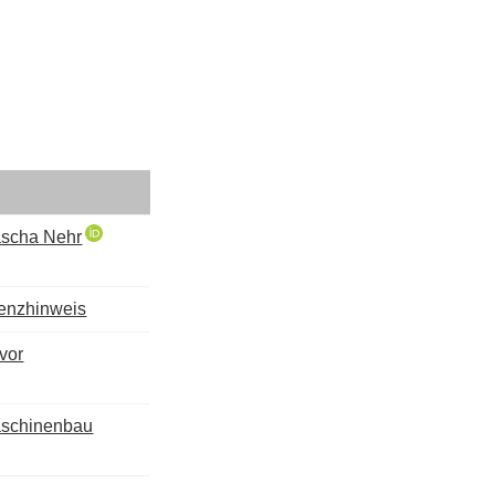
scha Nehr
zenzhinweis
vor
aschinenbau