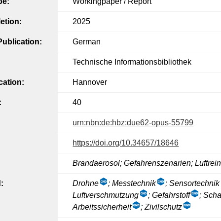
pe:
Workingpaper / Report
etion:
2025
ublication:
German
Technische Informationsbibliothek
cation:
Hannover
:
40
urn:nbn:de:hbz:due62-opus-55799
https://doi.org/10.34657/18646
Brandaerosol; Gefahrenszenarien; Luftrei
:
Drohne
; Messtechnik
; Sensortechnik
Luftverschmutzung
; Gefahrstoff
; Sch
Arbeitssicherheit
; Zivilschutz