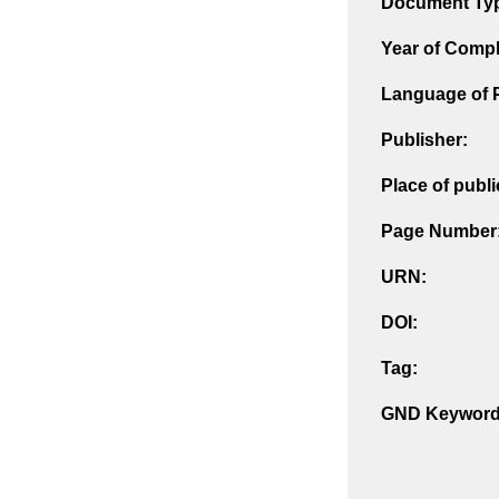
Document Ty
Year of Compl
Language of P
Publisher:
Place of publi
Page Number
URN:
DOI:
Tag:
GND Keyword