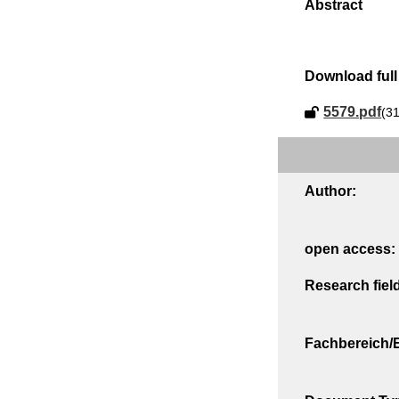
Download full 
5579.pdf
(3
Author:
open access:
Research fiel
Fachbereich/E