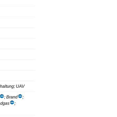
nhaltung; UAV
; Brand
;
adgas
;