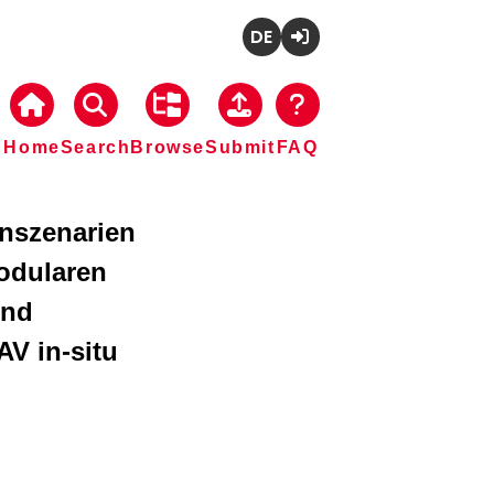
Deutsch
Login
Home
Search
Browse
Submit
FAQ
enszenarien
modularen
und
AV in-situ