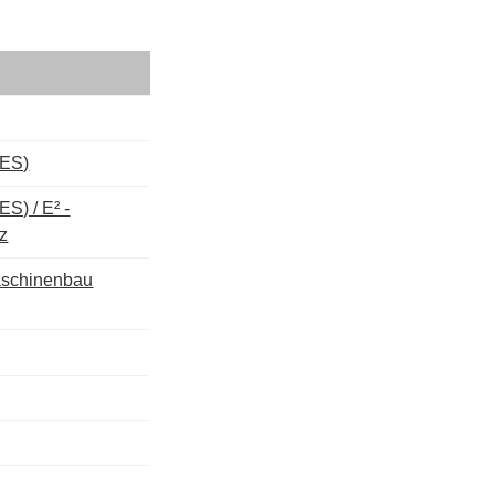
IES)
S) / E² -
z
aschinenbau