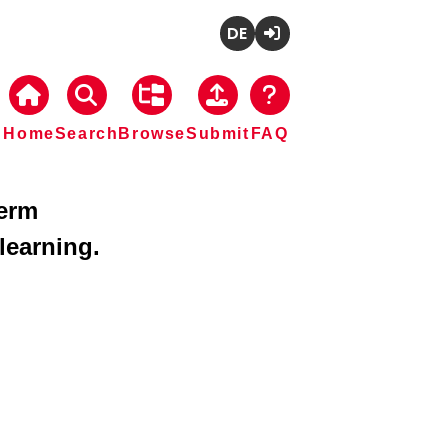
Deutsch
Login
Home
Search
Browse
Submit
FAQ
term
learning.