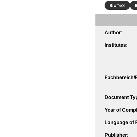
BibTeX
Author:
Institutes:
Fachbereich/E
Document Ty
Year of Compl
Language of P
Publisher: