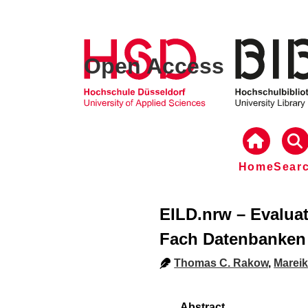
Open Access
Home
Sear
EILD.nrw – Evaluat
Fach Datenbanken
Thomas C. Rakow
,
Marei