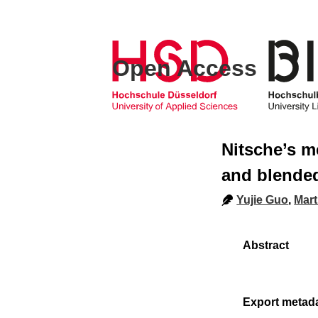
Open Access
Nitsche’s m
and blended
Yujie Guo
,
Mart
Export metad