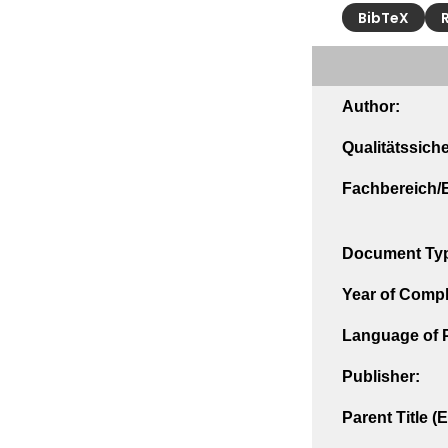
BibTeX
Author:
Qualitätssich
Fachbereich/E
Document Ty
Year of Compl
Language of P
Publisher:
Parent Title (