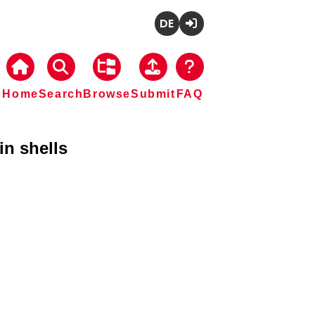
Deutsch
Login
Home
Search
Browse
Submit
FAQ
in shells