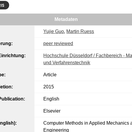
RIS
Metadaten
Yujie Guo
,
Martin Ruess
erung:
peer reviewed
inrichtung:
Hochschule Düsseldorf / Fachbereich - M
und Verfahrenstechnik
pe:
Article
etion:
2015
ublication:
English
Elsevier
English):
Computer Methods in Applied Mechanics 
Engineering