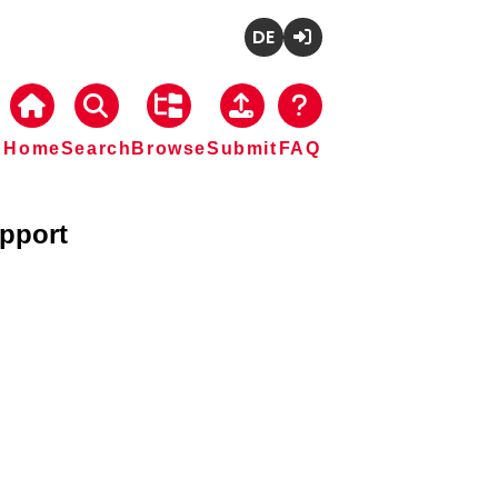
Deutsch
Login
Home
Search
Browse
Submit
FAQ
upport