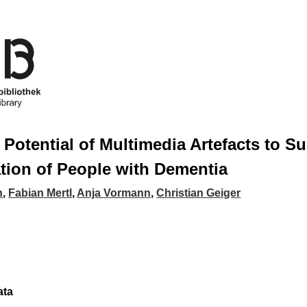
 Potential of Multimedia Artefacts to S
ion of People with Dementia
n
,
Fabian Mertl
,
Anja Vormann
,
Christian Geiger
ata