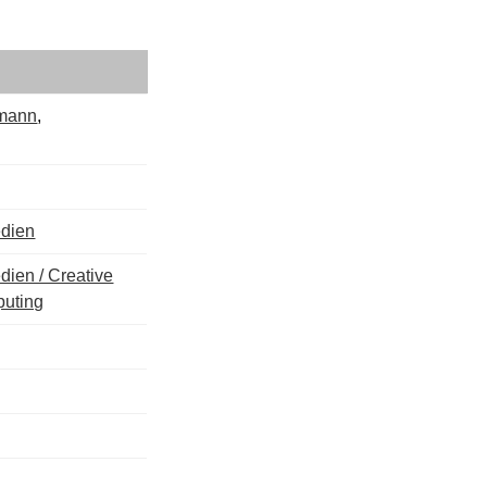
rmann
,
edien
dien / Creative
puting