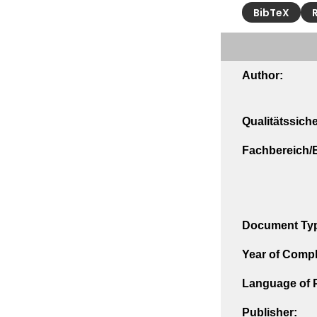
BibTeX
Author:
Qualitätssich
Fachbereich/E
Document Ty
Year of Compl
Language of P
Publisher: