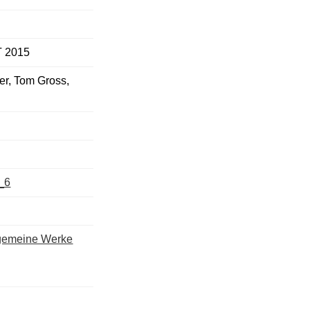
T 2015
er, Tom Gross,
9_6
llgemeine Werke