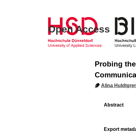
Open Access
Probing the
Communicat
Alina Huldtgre
Export metad