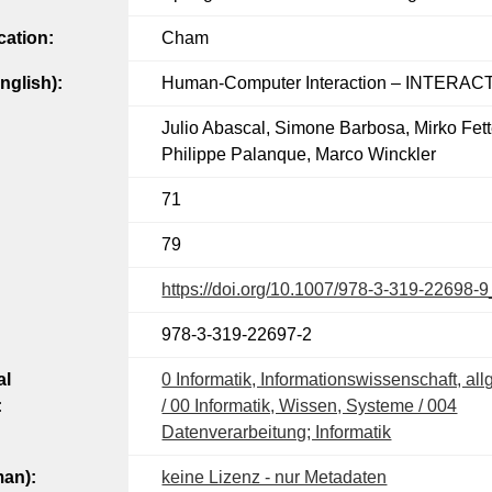
cation:
Cham
English):
Human-Computer Interaction – INTERAC
Julio Abascal, Simone Barbosa, Mirko Fett
Philippe Palanque, Marco Winckler
71
79
https://doi.org/10.1007/978-3-319-22698-
978-3-319-22697-2
al
0 Informatik, Informationswissenschaft, a
:
/ 00 Informatik, Wissen, Systeme / 004
Datenverarbeitung; Informatik
man):
keine Lizenz - nur Metadaten