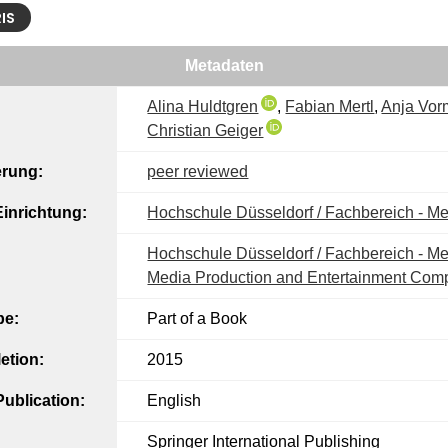
RIS
Metadaten
Alina Huldtgren
,
Fabian Mertl
,
Anja Vo
Christian Geiger
erung:
peer reviewed
inrichtung:
Hochschule Düsseldorf / Fachbereich - M
Hochschule Düsseldorf / Fachbereich - Me
Media Production and Entertainment Com
pe:
Part of a Book
etion:
2015
ublication:
English
Springer International Publishing