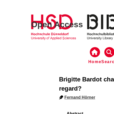
Open Access
Home
Sear
Brigitte Bardot ch
regard?
Fernand Hörner