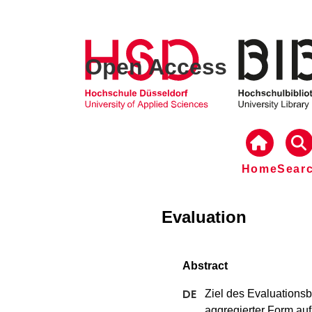
Open Access
Home
Sear
Evaluation
Ziel des Evaluationsbe
aggregierter Form au