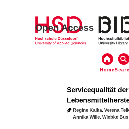
Open Access
Home
Sear
Servicequalität de
Lebensmittelherste
Regine Kalka
,
Verena Te
Annika Wille
,
Wiebke Bu