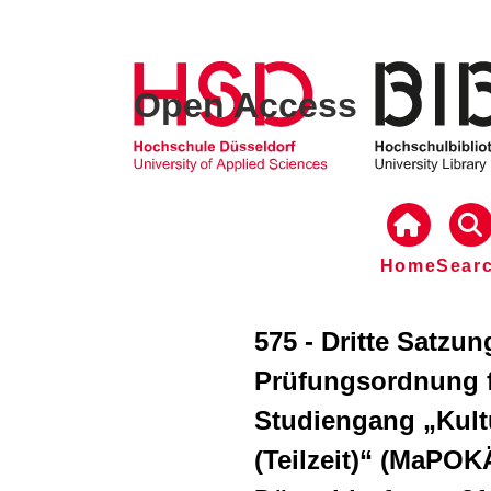
Open Access
Home
Sear
575 - Dritte Satzu
Prüfungsordnung f
Studiengang „Kultu
(Teilzeit)“ (MaPO