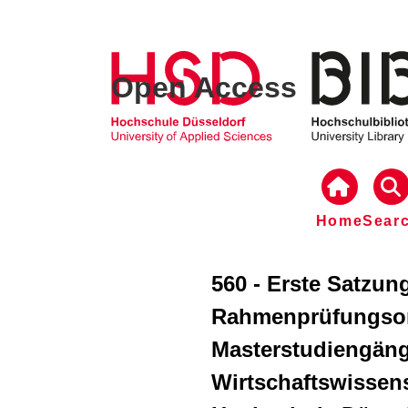
Open Access
Home
Sear
560 - Erste Satzun
Rahmenprüfungsor
Masterstudiengäng
Wirtschaftswissen