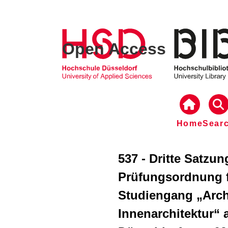
Open Access
Home
Sear
537 - Dritte Satzu
Prüfungsordnung f
Studiengang „Arch
Innenarchitektur“