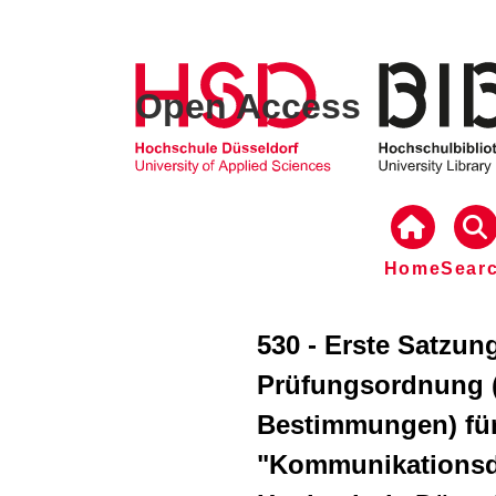
Open Access
Home
Sear
530 - Erste Satzun
Prüfungsordnung 
Bestimmungen) fü
"Kommunikationsde