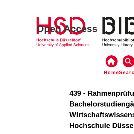
Open Access
Home
Sear
439 - Rahmenprüfu
Bachelorstudiengä
Wirtschaftswissen
Hochschule Düssel