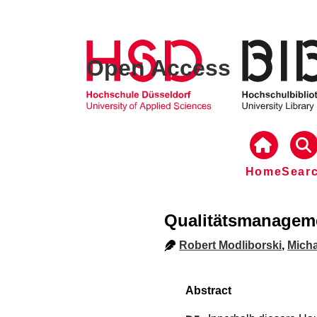
Open Access
Home
Sear
Qualitätsmanagem
Robert Modliborski
,
Micha