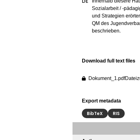
Innerhalb diesere Ha
Sozialarbeit / -pädag
und Strategien erörtert
QM des Jugendverban
beschrieben.
Download full text files
Dokument_1.pdf
Dateiz
Export metadata
BibTeX
RIS