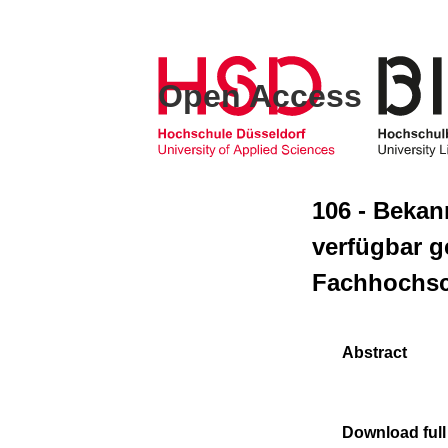
Open Access
106 - Bekan
verfügbar g
Fachhochsc
Download full 