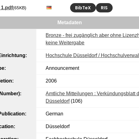
BibTeX
RIS
1.pdf
(65KB)
Metadaten
Bronze - frei zugänglich aber ohne Lizenzh
keine Weitergabe
inrichtung:
Hochschule Düsseldorf / Hochschulverwa
pe:
Announcement
etion:
2006
l Number):
Amtliche Mitteilungen : Verkündungsblatt
Düsseldorf
(106)
ublication:
German
cation:
Düsseldorf