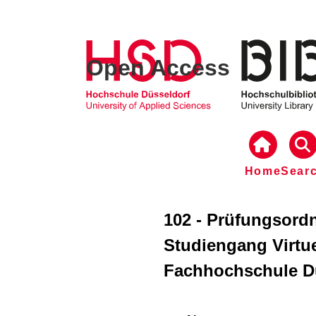
Open Access
Home
Sear
102 - Prüfungsord
Studiengang Virtue
Fachhochschule Dü