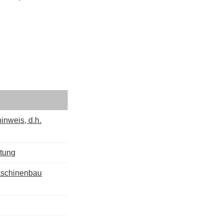
inweis, d.h.
ltung
aschinenbau