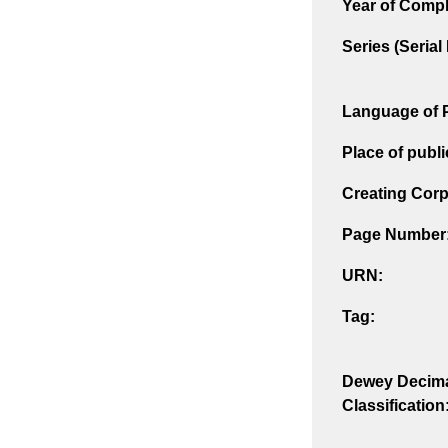
Year of Compl
Series (Seria
Language of P
Place of publi
Creating Corp
Page Number
URN:
Tag:
Dewey Decim
Classification