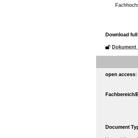
Fachhochs
Download full 
Dokument_
open access:
Fachbereich/E
Document Ty