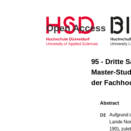
Open Access
95 - Dritte
Master-Stu
der Fachho
Aufgrund 
Lande Nor
190), zule