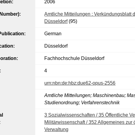
etion:
2006
l Number):
Amtliche Mitteilungen : Verkündungsblatt
Düsseldorf
(95)
ublication:
German
cation:
Düsseldorf
oration:
Fachhochschule Düsseldorf
:
4
urn:nbn:de:hbz:due62-opus-2556
Amtliche Mitteilungen; Maschinenbau; Mas
Studienordnung; Verfahrenstechnik
al
3 Sozialwissenschaften / 35 Öffentliche V
:
Militärwissenschaft / 352 Allgemeines zur 
Verwaltung