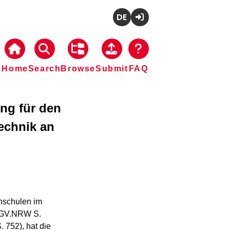
Deutsch
Login
Home
Search
Browse
Submit
FAQ
ung für den
echnik an
hschulen im 
(GV.NRW S. 
752), hat die 