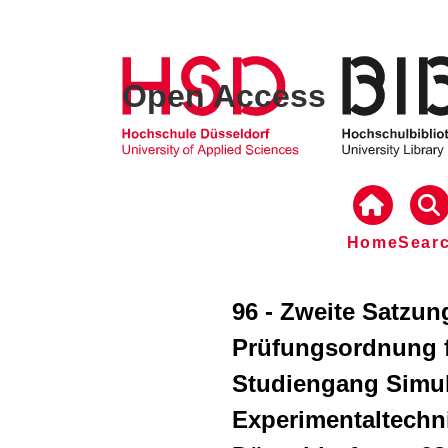
Open Access
Home
Sear
96 - Zweite Satzu
Prüfungsordnung f
Studiengang Simu
Experimentaltechn