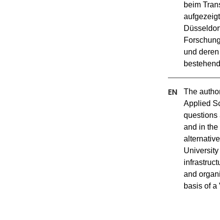
beim Trans
aufgezeig
Düsseldorf
Forschungs
und deren
bestehend
The author
Applied Sc
questions 
and in the
alternative
University
infrastruc
and organi
basis of a