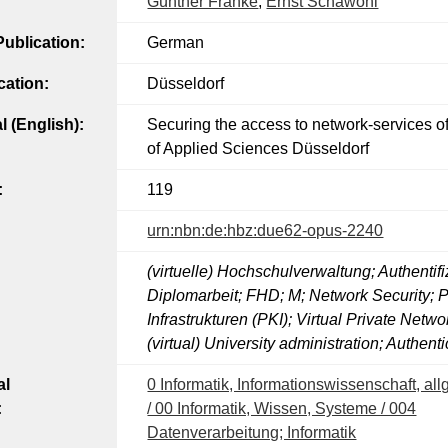
Günther Franke
,
Ernst Schawohl
ublication:
German
cation:
Düsseldorf
al (English):
Securing the access to network-services of
of Applied Sciences Düsseldorf
:
119
urn:nbn:de:hbz:due62-opus-2240
(virtuelle) Hochschulverwaltung; Authentifi
Diplomarbeit; FHD; M; Network Security; 
Infrastrukturen (PKI); Virtual Private Netw
(virtual) University administration; Authent
al
0 Informatik, Informationswissenschaft, a
:
/ 00 Informatik, Wissen, Systeme / 004
Datenverarbeitung; Informatik