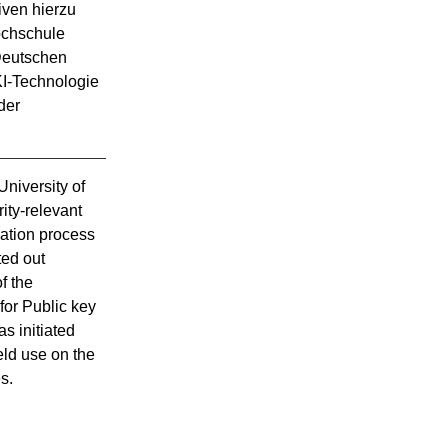
ven hierzu 
chschule 
Deutschen 
KI-Technologie 
er 
niversity of 
ity-relevant 
ation process 
ed out 
f the 
or Public key 
 initiated 
ld use on the 
s.