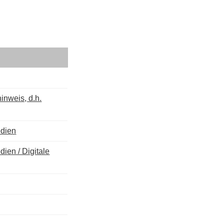
inweis, d.h.
edien
ien / Digitale