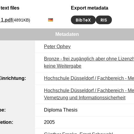
text files
Export metadata
BibTeX
RIS
1.pdf
(4891KB)
Metadaten
Peter Ophey
Bronze - frei zugänglich aber ohne Lizenzh
keine Weitergabe
inrichtung:
Hochschule Düsseldorf / Fachbereich - M
Hochschule Düsseldorf / Fachbereich - Med
Vernetzung und Informationssicherheit​
pe:
Diploma Thesis
etion:
2005