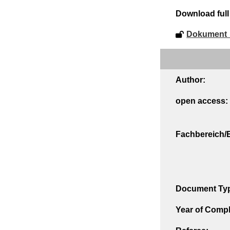
Download full 
Dokument_
Author:
open access:
Fachbereich/E
Document Ty
Year of Compl