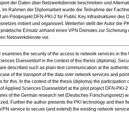
port der Daten über Netzwerkdienste beschrieben und Alternati
t. Im Rahmen der Diplomarbeit wurde die Teilnahme der Fachho
 am Pilotprojekt DFN-PKI-2 für Public Key Infrastrukturen des 
netzes initiiert und organisiert. Weiterhin stellt der Autor die P
 praktische Einsatz anhand eines VPN Dienstes zur Sicherung d
en Netzwerkdienste vor.
 examines the security of the access to network services in the U
iences Duesseldorf in the context of this thesis (diploma). Secur
are described such as plain-text communication at the authentic
 case of the transport of the data over network services and point
s for this. In the context of the thesis (diploma) the participation o
 of Applied Sciences Duesseldorf at the pilot project DFN-PKI-2 f
tures of the German research net (Deutsches Forschungsnetz) was
zed. Further the author presents the PKI technology and their fie
 VPN service to secure (and extend) the existing network service