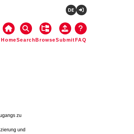
Deutsch
Login
Home
Search
Browse
Submit
FAQ
ugangs zu 
zierung und 