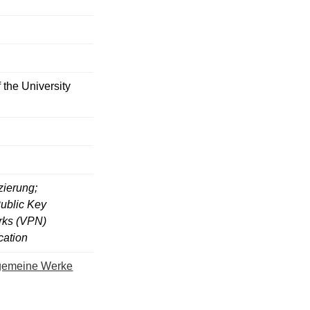
 the University
zierung;
Public Key
orks (VPN)
ication
llgemeine Werke