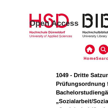
Open Access
Home
Sear
1049 - Dritte Satz
Prüfungsordnung f
Bachelorstudieng
„Sozialarbeit/Soz