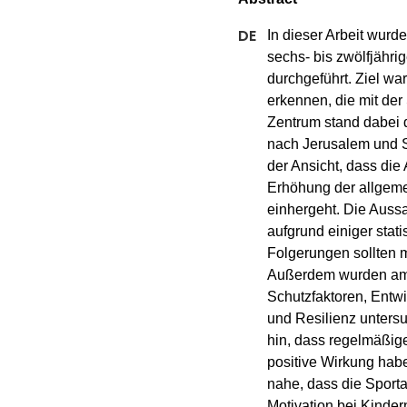
In dieser Arbeit wurd
sechs- bis zwölfjähri
durchgeführt. Ziel wa
erkennen, die mit der
Zentrum stand dabei 
nach Jerusalem und Sc
der Ansicht, dass die 
Erhöhung der allgemei
einhergeht. Die Aussag
aufgrund einiger stat
Folgerungen sollten m
Außerdem wurden am 
Schutzfaktoren, Entw
und Resilienz untersu
hin, dass regelmäßige
positive Wirkung hab
nahe, dass die Sportar
Motivation bei Kindern