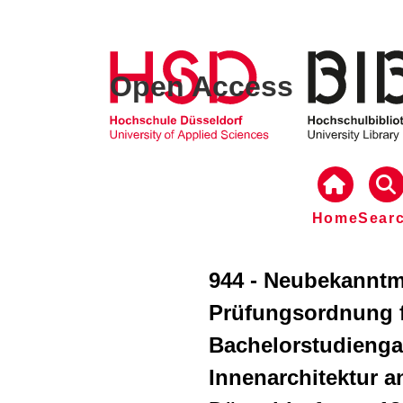
Open Access
Home
Sear
944 - Neubekannt
Prüfungsordnung 
Bachelorstudienga
Innenarchitektur 