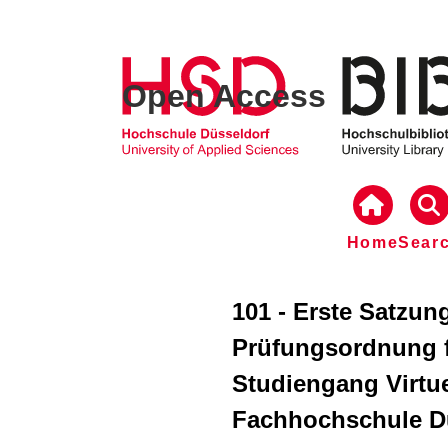
Open Access
Home
Sear
101 - Erste Satzun
Prüfungsordnung f
Studiengang Virtue
Fachhochschule Dü