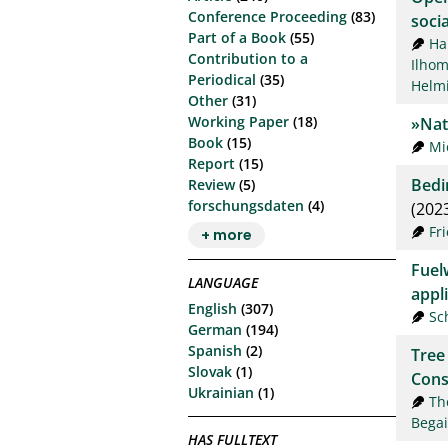
Conference Proceeding
(83)
socia
Part of a Book
(55)
Ha
Contribution to a
Ilho
Periodical
(35)
Helmi
Other
(31)
Working Paper
(18)
»Nat
Book
(15)
Mi
Report
(15)
Bedi
Review
(5)
forschungsdaten
(4)
(202
Fr
+ more
Fuel
LANGUAGE
appl
English
(307)
Sc
German
(194)
Spanish
(2)
Tree
Slovak
(1)
Con
Ukrainian
(1)
Th
Bega
HAS FULLTEXT