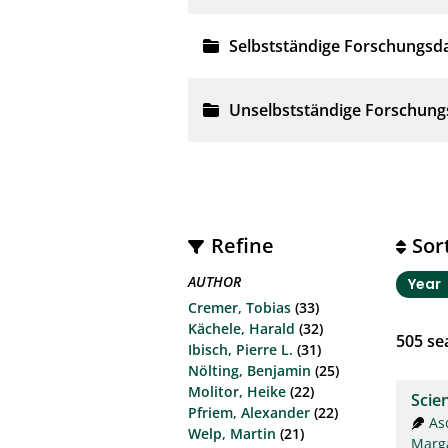
Selbstständige Forschungsd
Unselbstständige Forschung
Refine
Sor
AUTHOR
Year
Cremer, Tobias
(33)
Kächele, Harald
(32)
505
sea
Ibisch, Pierre L.
(31)
Nölting, Benjamin
(25)
Molitor, Heike
(22)
Scie
Pfriem, Alexander
(22)
As
Welp, Martin
(21)
Marg