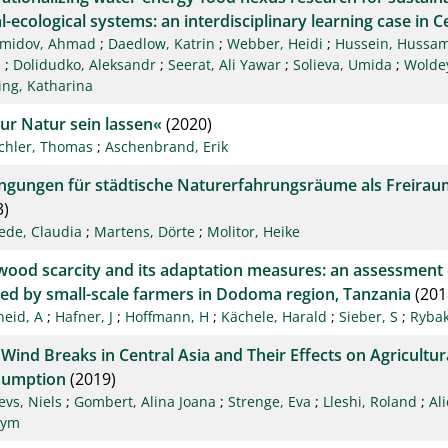
l-ecological systems: an interdisciplinary learning case in C
midov, Ahmad
;
Daedlow, Katrin
;
Webber, Heidi
;
Hussein, Hussa
m
;
Dolidudko, Aleksandr
;
Seerat, Ali Yawar
;
Solieva, Umida
;
Wolde
ng, Katharina
ur Natur sein lassen«
(2020)
chler, Thomas
;
Aschenbrand, Erik
ngungen für städtische Naturerfahrungsräume als Freiraum
3)
iede, Claudia
;
Martens, Dörte
;
Molitor, Heike
wood scarcity and its adaptation measures: an assessment o
ied by small-scale farmers in Dodoma region, Tanzania
(201
heid, A
;
Hafner, J
;
Hoffmann, H
;
Kächele, Harald
;
Sieber, S
;
Rybak
 Wind Breaks in Central Asia and Their Effects on Agricultur
sumption
(2019)
evs, Niels
;
Gombert, Alina Joana
;
Strenge, Eva
;
Lleshi, Roland
;
Al
iym