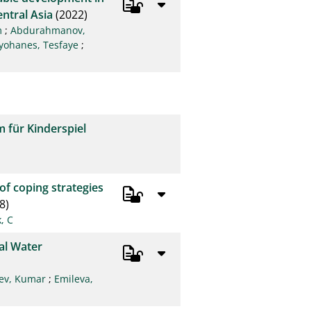
entral Asia
(2022)
m
;
Abdurahmanov,
yohanes, Tesfaye
;
 für Kinderspiel
f coping strategies
8)
, C
al Water
iev, Kumar
;
Emileva,