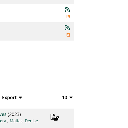
Export
10
BibTeX
10
ves
(2023)
CSV
20
Vera
;
Matias, Denise