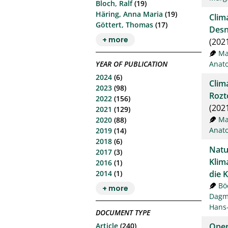
Bloch, Ralf
(19)
Häring, Anna Maria
(19)
Clim
Göttert, Thomas
(17)
Desn
+ more
(202
Ma
YEAR OF PUBLICATION
Anato
2024
(6)
Clim
2023
(98)
Rozt
2022
(156)
(202
2021
(129)
Ma
2020
(88)
Anato
2019
(14)
2018
(6)
Natu
2017
(3)
Klim
2016
(1)
2014
(1)
die 
Bö
+ more
Dagm
Hans
DOCUMENT TYPE
Article
(240)
Oper