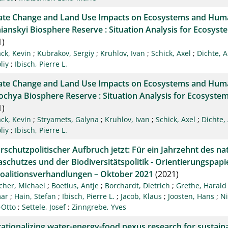
ate Change and Land Use Impacts on Ecosystems and Huma
ianskyi Biosphere Reserve : Situation Analysis for Ecosys
1)
ck, Kevin
;
Kubrakov, Sergiy
;
Kruhlov, Ivan
;
Schick, Axel
;
Dichte, 
liy
;
Ibisch, Pierre L.
ate Change and Land Use Impacts on Ecosystems and Huma
ochya Biosphere Reserve : Situation Analysis for Ecosyste
1)
ck, Kevin
;
Stryamets, Galyna
;
Kruhlov, Ivan
;
Schick, Axel
;
Dichte,
liy
;
Ibisch, Pierre L.
rschutzpolitischer Aufbruch jetzt: Für ein Jahrzehnt des n
aschutzes und der Biodiversitätspolitik - Orientierungspapie
Koalitionsverhandlungen – Oktober 2021
(2021)
cher, Michael
;
Boetius, Antje
;
Borchardt, Dietrich
;
Grethe, Harald
ar
;
Hain, Stefan
;
Ibisch, Pierre L.
;
Jacob, Klaus
;
Joosten, Hans
;
Ni
-Otto
;
Settele, Josef
;
Zinngrebe, Yves
ationalizing water-energy-food nexus research for sustain