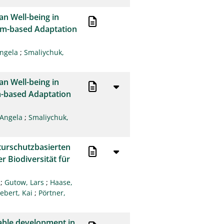
RIS
50
n Well-being in
XML
100
tem-based Adaptation
Angela
;
Smaliychuk,
n Well-being in
m-based Adaptation
 Angela
;
Smaliychuk,
aturschutzbasierten
r Biodiversität für
;
Gutow, Lars
;
Haase,
ebert, Kai
;
Pörtner,
able development in