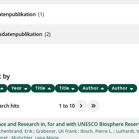
atenpublikation
(1)
sdatenpublikation
(2)
t by
Year
Title
Title
Author
Author
rch hits
1
to
10
nce and Research in, for and with UNESCO Biosphere Reser
chenbrand, Erik
;
Gräbener, Uli Frank
;
Ibisch, Pierre L.
;
Luthardt, 
aret
;
Mutschler, Lena-Marie