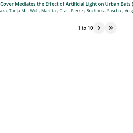
Cover Mediates the Effect of Artificial Light on Urban Bats
(
raka, Tanja M.
;
Wolf, Maritta
;
Gras, Pierre
;
Buchholz, Sascha
;
Voig
1
to
10