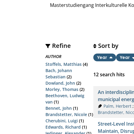
Masterstudiengang Interkulturelle 
Refine
Sort by
AUTHOR
Year
Year
Stoffels, Matthias
(4)
Bach, Johann
12
search hits
Sebastian
(2)
Dowland, John
(2)
Morley, Thomas
(2)
An interdiscipl
Beethoven, Ludwig
municipal ener
van
(1)
Palm, Herbert
Bennet, John
(1)
Brandstetter, Nic
Brandstetter, Nicole
(1)
Cherubini, Luigi
(1)
Street‐Level In
Edwards, Richard
(1)
Maintain, Disrup
Jedinger, Alexander
(1)