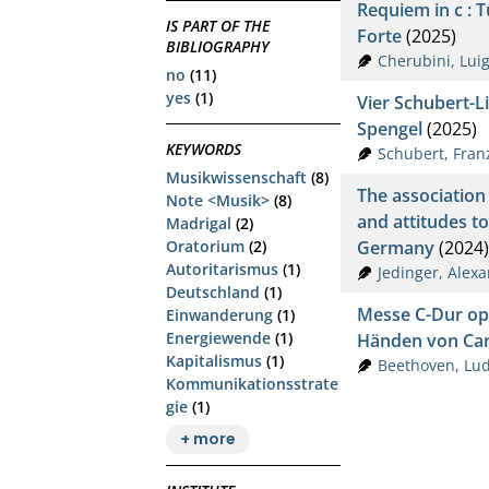
Requiem in c : 
IS PART OF THE
Forte
(2025)
BIBLIOGRAPHY
Cherubini, Luig
no
(11)
yes
(1)
Vier Schubert-Li
Spengel
(2025)
KEYWORDS
Schubert, Fran
Musikwissenschaft
(8)
The association
Note <Musik>
(8)
and attitudes t
Madrigal
(2)
Germany
(2024)
Oratorium
(2)
Autoritarismus
(1)
Jedinger, Alex
Deutschland
(1)
Messe C-Dur op.
Einwanderung
(1)
Energiewende
(1)
Händen von Car
Kapitalismus
(1)
Beethoven, Lu
Kommunikationsstrate
gie
(1)
+ more