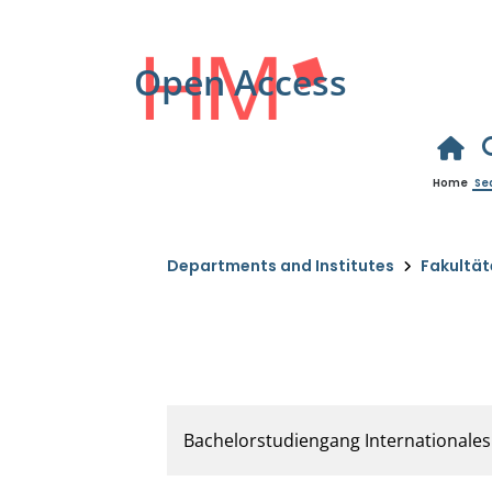
Open Access
Home
Se
Departments and Institutes
Fakultät
FK 13 Fakultät für Studiu
Studien
Bachelorstudiengang International