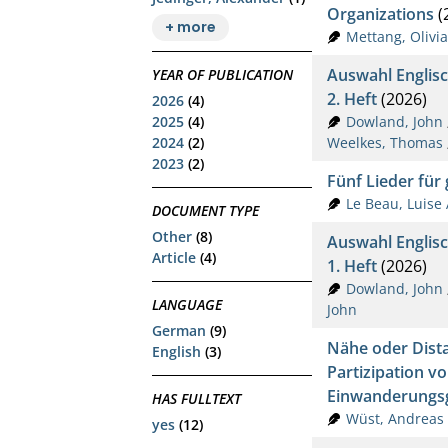
Organizations
(
+ more
Mettang, Olivia
Auswahl Englisc
YEAR OF PUBLICATION
2. Heft
(2026)
2026
(4)
Dowland, John
2025
(4)
Weelkes, Thomas
2024
(2)
2023
(2)
Fünf Lieder für
Le Beau, Luise
DOCUMENT TYPE
Other
(8)
Auswahl Englisc
Article
(4)
1. Heft
(2026)
Dowland, John
LANGUAGE
John
German
(9)
Nähe oder Dista
English
(3)
Partizipation v
Einwanderungsg
HAS FULLTEXT
Wüst, Andreas
yes
(12)