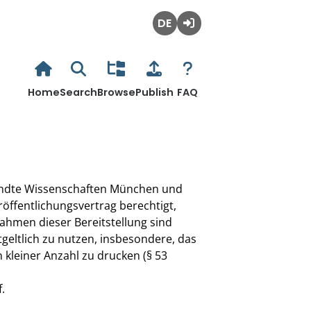
Deutsch
Login
Home
Search
Browse
Publish
FAQ
wandte Wissenschaften München und
öffentlichungsvertrag berechtigt,
ahmen dieser Bereitstellung sind
ltlich zu nutzen, insbesondere, das
kleiner Anzahl zu drucken (§ 53
.