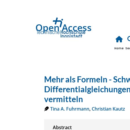
Open Access
Home
Se
Mehr als Formeln - Schw
Differentialgleichunge
vermitteln
Tina A. Fuhrmann
,
Christian Kautz