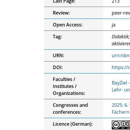
Last Page:
213
Review:
peer-re
Open Access:
ja
Tag:
Didaktik;
aktivier
URN:
urn:nbn
DOI:
https://
Faculties /
BayZiel 
Institutes /
Lehr- u
Organizations:
Congresses and
2025: 6
conferences:
Fächern
Licence (German):