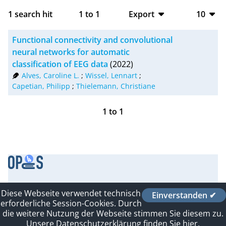
1
search hit
1
to
1
Export
10
BibTeX
10
Functional connectivity and convolutional
CSV
20
neural networks for automatic
classification of EEG data
(2022)
RIS
50
Alves, Caroline L.
;
Wissel, Lennart
;
Capetian, Philipp
;
Thielemann, Christiane
XML
100
1
to
1
Contact
Diese Webseite verwendet technisch
Einverstanden ✔
Imprint
erforderliche Session-Cookies. Durch
Datenschutzerklärung
die weitere Nutzung der Webseite stimmen Sie diesem zu.
Sitelinks
Unsere Datenschutzerklärung finden Sie hier.