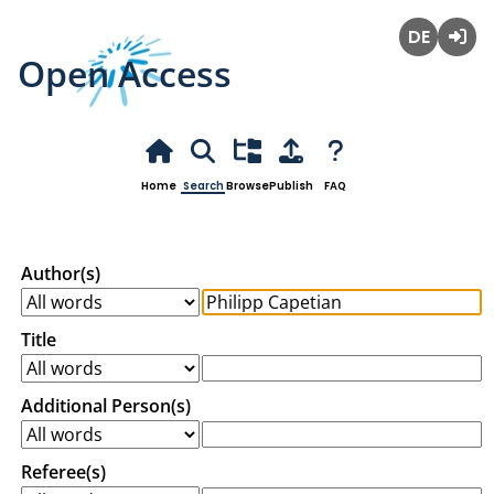
Open Access
Deutsch
Login
Home
Search
Browse
Publish
FAQ
Author(s)
Title
Additional Person(s)
Referee(s)