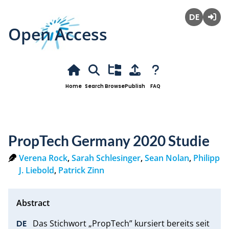
Open Access
Deutsch
Login
Home
Search
Browse
Publish
FAQ
PropTech Germany 2020 Studie
Verena Rock
,
Sarah Schlesinger
,
Sean Nolan
,
Philipp
J. Liebold
,
Patrick Zinn
Das Stichwort „PropTech” kursiert bereits seit 