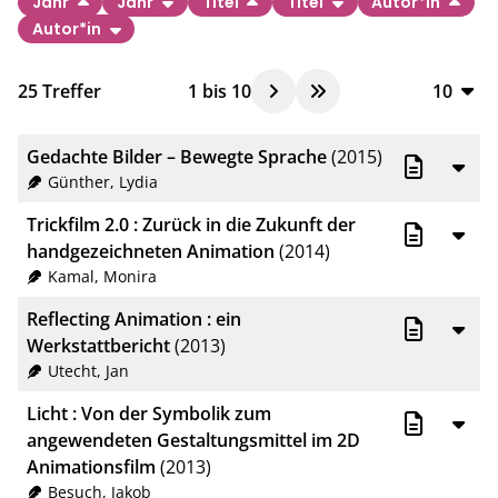
Jahr
Jahr
Titel
Titel
Autor*in
Autor*in
25
Treffer
1
bis
10
10
10
Gedachte Bilder – Bewegte Sprache
(2015)
20
Günther, Lydia
50
Trickfilm 2.0 : Zurück in die Zukunft der
handgezeichneten Animation
(2014)
100
Kamal, Monira
Reflecting Animation : ein
Werkstattbericht
(2013)
Utecht, Jan
Licht : Von der Symbolik zum
angewendeten Gestaltungsmittel im 2D
Animationsfilm
(2013)
Besuch, Jakob